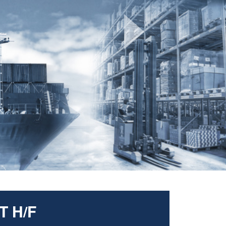
Next
 H/F