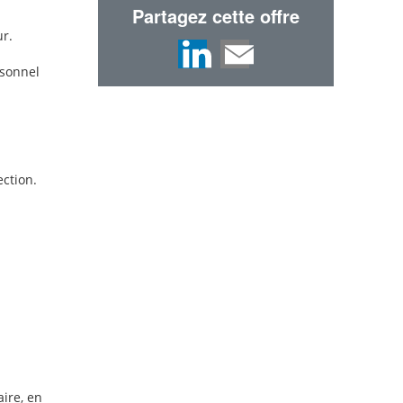
Partagez cette offre
ur.
rsonnel
ection.
ire, en